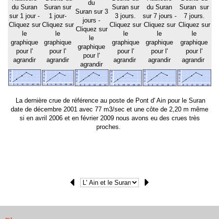
du
du Suran
Suran sur
Suran sur
du Suran
Suran sur
Suran sur 3
sur 1 jour -
1 jour-
3 jours.
sur 7 jours -
7 jours.
jours -
Cliquez sur
Cliquez sur
Cliquez sur
Cliquez sur
Cliquez sur
Cliquez sur
le
le
le
le
le
le
graphique
graphique
graphique
graphique
graphique
graphique
pour l'
pour l'
pour l'
pour l'
pour l'
pour l'
agrandir
agrandir
agrandir
agrandir
agrandir
agrandir
La dernière crue de référence au poste de Pont d' Ain pour le Suran
date de décembre 2001 avec 77 m3/sec et une côte de 2,20 m même
si en avril 2006 et en février 2009 nous avons eu des crues très
proches.