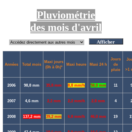
Pluviométrie
des mois d'avril
Jours
Jo
Maxi jours
Années
Total mois
Maxi heure
Maxi 24 h
de
(0h à 0h)*
>1
pluie
2006
98,8 mm
35,8 mm
8,8 mm/h
58,0 mm
11
2007
4,6 mm
2,2 mm
2,2 mm/h
2,8 mm
4
2008
137,2 mm
39,2 mm
6,8 mm/h
46,0 mm
19
1