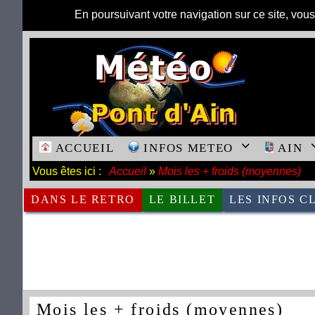
En poursuivant votre navigation sur ce site, vou
ACCUEIL
INFOS METEO

AIN
Vous êtes ici :
Accueil
»
Mois les + froids (moyennes)
DANS LE RETRO
LE BILLET
LES INFOS C
Mois les + froids (moyennes)