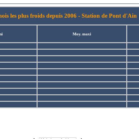
ois les plus froids depuis 2006
- Station de Pont d'Ain
ni
Moy. maxi