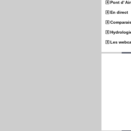
Pont d' Ai
En direct
Comparai
Hydrologi
Les webc