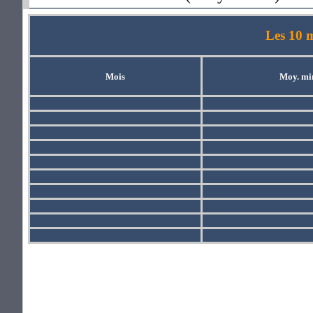
Les 10 m
Mois
Moy. mi