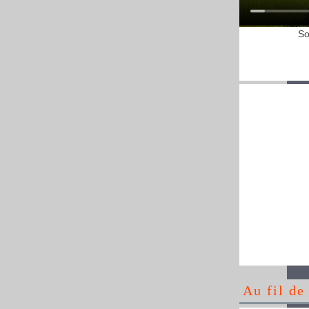
So
Au fil de