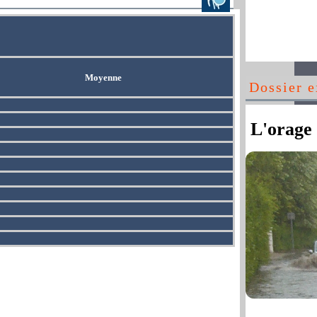
Moyenne
Dossier e
L'orage 