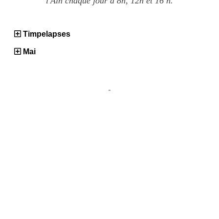
l'Ain chaque jour à 8h, 12h et 16 h.
Timpelapses
Mai