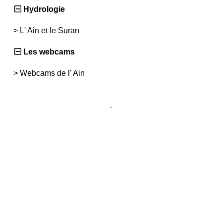
Hydrologie
>
L' Ain et le Suran
Les webcams
>
Webcams de l' Ain